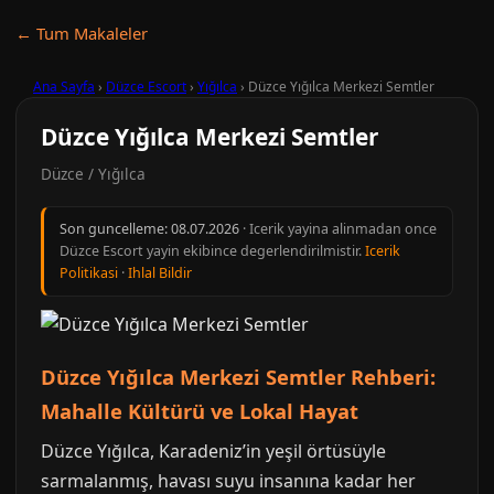
← Tum Makaleler
Ana Sayfa
›
Düzce Escort
›
Yığılca
›
Düzce Yığılca Merkezi Semtler
Düzce Yığılca Merkezi Semtler
Düzce / Yığılca
Son guncelleme:
08.07.2026
· Icerik yayina alinmadan once
Düzce Escort yayin ekibince degerlendirilmistir.
Icerik
Politikasi
·
Ihlal Bildir
Düzce Yığılca Merkezi Semtler Rehberi:
Mahalle Kültürü ve Lokal Hayat
Düzce Yığılca, Karadeniz’in yeşil örtüsüyle
sarmalanmış, havası suyu insanına kadar her