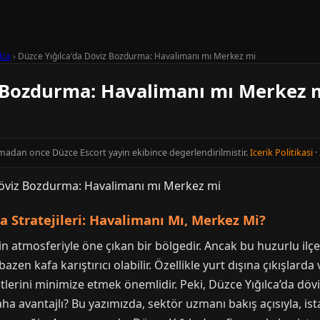
lca
›
Düzce Yığılca'da Döviz Bozdurma: Havalimanı mı Merkez mi
z Bozdurma: Havalimanı mı Merkez 
inmadan once Düzce Escort yayin ekibince degerlendirilmistir.
Icerik Politikasi
·
 Stratejileri: Havalimanı Mı, Merkez Mi?
akin atmosferiyle öne çıkan bir bölgedir. Ancak bu huzurlu i
zen kafa karıştırıcı olabilir. Özellikle yurt dışına çıkışlarda 
erini minimize etmek önemlidir. Peki, Düzce Yığılca’da döv
 avantajlı? Bu yazımızda, sektör uzmanı bakış açısıyla, istat