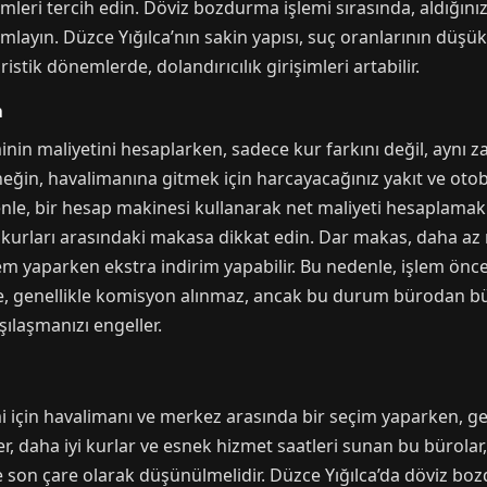
mleri tercih edin. Döviz bozdurma işlemi sırasında, aldığınız
mlayın. Düzce Yığılca’nın sakin yapısı, suç oranlarının düşük
stik dönemlerde, dolandırıcılık girişimleri artabilir.
a
nin maliyetini hesaplarken, sadece kur farkını değil, aynı 
rneğin, havalimanına gitmek için harcayacağınız yakıt ve oto
enle, bir hesap makinesi kullanarak net maliyeti hesaplamak e
tış kurları arasındaki makasa dikkat edin. Dar makas, daha az 
şlem yaparken ekstra indirim yapabilir. Bu nedenle, işlem ön
e, genellikle komisyon alınmaz, ancak bu durum bürodan bü
şılaşmanızı engeller.
i için havalimanı ve merkez arasında bir seçim yaparken, g
r, daha iyi kurlar ve esnek hizmet saatleri sunan bu bürolar, 
 son çare olarak düşünülmelidir. Düzce Yığılca’da döviz boz