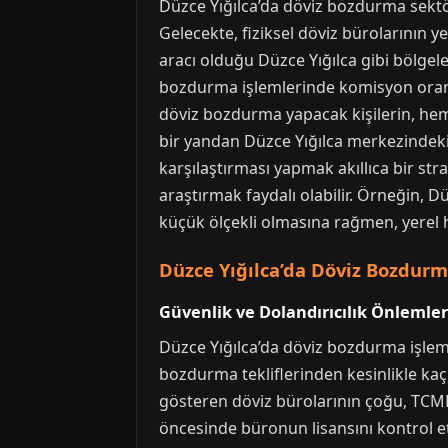
Düzce Yığılca’da döviz bozdurma sektör
Gelecekte, fiziksel döviz bürolarının y
aracı olduğu Düzce Yığılca gibi bölgel
bozdurma işlemlerinde komisyon oranla
döviz bozdurma yapacak kişilerin, hem
bir yandan Düzce Yığılca merkezindek
karşılaştırması yapmak akıllıca bir stra
araştırmak faydalı olabilir. Örneğin, 
küçük ölçekli olmasına rağmen, yerel ha
Düzce Yığılca’da Döviz Bozdurma
Güvenlik ve Dolandırıcılık Önlemler
Düzce Yığılca’da döviz bozdurma işlem
bozdurma tekliflerinden kesinlikle kaçın
gösteren döviz bürolarının çoğu, TCMB
öncesinde büronun lisansını kontrol 