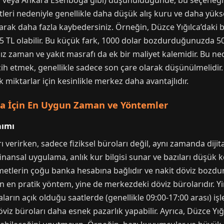
 veya Ankara Esenboğa gibi) düşünüldüğünde, bu seçeneğin 
tleri nedeniyle genellikle daha düşük alış kuru ve daha yükse
arak daha fazla kaybedersiniz. Örneğin, Düzce Yığılca’daki 
 TL olabilir. Bu küçük fark, 1000 dolar bozdurduğunuzda 500
z zaman ve yakıt masrafı da ek bir maliyet kalemidir. Bu ned
ih etmek, genellikle sadece son çare olarak düşünülmelidir.
k miktarlar için kesinlikle merkez daha avantajlıdır.
ma İçin En Uygun Zaman ve Yöntemler
nımı
 verirken, sadece fiziksel büroları değil, aynı zamanda diji
ansal uygulama, anlık kur bilgisi sunar ve bazıları düşük k
metlerin çoğu banka hesabına bağlıdır ve nakit döviz bozdur
çin en pratik yöntem, yine de merkezdeki döviz bürolarıdır. 
aların açık olduğu saatlerde (genellikle 09:00-17:00 arası) iş
öviz büroları daha esnek pazarlık yapabilir. Ayrıca, Düzce Yığ