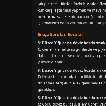
takip etmek, birden fazla bürodan fiyat
kur karşılaştırması yapmak ve mevsims
bozdurma sadece bir para değişimi deği
işlemlerinizi daha verimli ve karlı bir ş
Sıkça Sorulan Sorular
S: Düzce Yığılca’da döviz bozdurmak 
C:
Genellikle hafta içi günlerde ve piya
daha istikrarlıdır ve döviz büroları paz
yüksek olabilir.
S: Düzce Yığılca’da döviz bozdururke
C:
Döviz bürolarında genellikle kimlik b
dolar ve üzeri) ek olarak gelir belgesi
gereklidir.
S: Düzce Yığılca’da döviz bozdururk
C:
Çoğu döviz bürosu, işlem ücreti vey