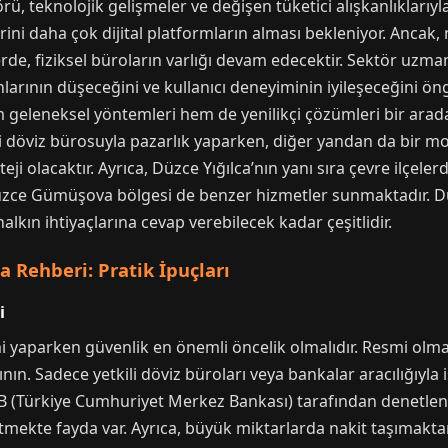
ü, teknolojik gelişmeler ve değişen tüketici alışkanlıklarıy
erini daha çok dijital platformların alması bekleniyor. Ancak
erde, fiziksel büroların varlığı devam edecektir. Sektör uzma
rının düşeceğini ve kullanıcı deneyiminin iyileşeceğini ön
 geleneksel yöntemleri hem de yenilikçi çözümleri bir arad
i döviz bürosuyla pazarlık yaparken, diğer yandan da bir m
teji olacaktır. Ayrıca, Düzce Yığılca’nın yanı sıra çevre ilçe
Düzce Gümüşova bölgesi de benzer hizmetler sunmaktadır. Dü
lkın ihtiyaçlarına cevap verebilecek kadar çeşitlidir.
 Rehberi: Pratik İpuçları
i
i yaparken güvenlik en önemli öncelik olmalıdır. Resmi olma
ın. Sadece yetkili döviz büroları veya bankalar aracılığıyla i
 (Türkiye Cumhuriyet Merkez Bankası) tarafından denetlenir 
etmekte fayda var. Ayrıca, büyük miktarlarda nakit taşıma