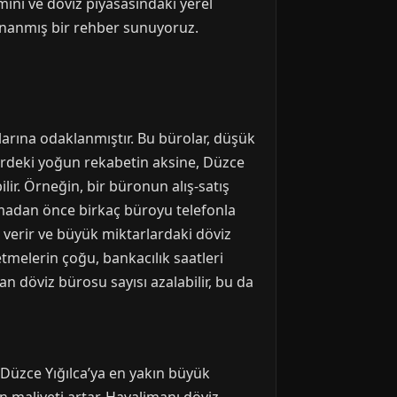
mini ve döviz piyasasındaki yerel
 donanmış bir rehber sunuyoruz.
larına odaklanmıştır. Bu bürolar, düşük
lerdeki yoğun rekabetin aksine, Düzce
ilir. Örneğin, bir büronun alış-satış
pmadan önce birkaç büroyu telefonla
ik verir ve büyük miktarlardaki döviz
tmelerin çoğu, bankacılık saatleri
an döviz bürosu sayısı azalabilir, bu da
, Düzce Yığılca’ya en yakın büyük