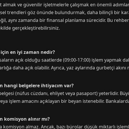
 almak ve güvenilir işletmelerle çalışmak en önemli adımlardır
el trendleri göz önünde bulundurmak, daha bilinçli bir kar
l, aynı zamanda bir finansal planlama sürecidir. Bu rehber
ekilde gerçekleştirebilirsiniz.
için en iyi zaman nedir?
saların açık olduğu saatlerde (09:00-17:00) işlem yapmak dah
arlığa daha açık olabilir. Ayrıca, yaz aylarında gurbetçi akını 
n hangi belgelere ihtiyacım var?
elgesi (nüfus cüzdanı, ehliyet veya pasaport) yeterlidir. Bü
 veya işlem amacını açıklayan bir beyan istenebilir. Bankalar
en komisyon alınır mı?
a komisyon almaz. Ancak, bazı bürolar düşük miktarlı işlem