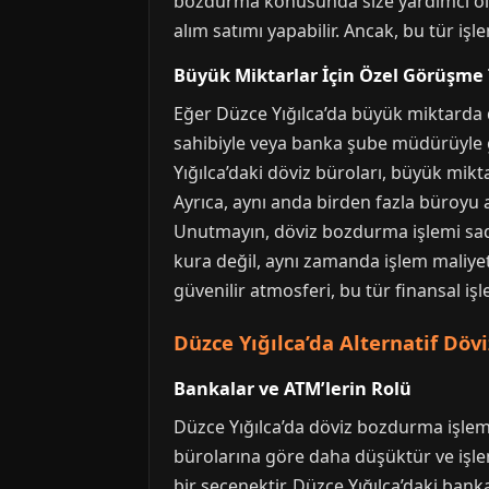
bozdurma konusunda size yardımcı ola
alım satımı yapabilir. Ancak, bu tür işl
Büyük Miktarlar İçin Özel Görüşme 
Eğer Düzce Yığılca’da büyük miktarda 
sahibiyle veya banka şube müdürüyle gö
Yığılca’daki döviz büroları, büyük mikt
Ayrıca, aynı anda birden fazla büroyu a
Unutmayın, döviz bozdurma işlemi sadec
kura değil, aynı zamanda işlem maliyet
güvenilir atmosferi, bu tür finansal iş
Düzce Yığılca’da Alternatif Döv
Bankalar ve ATM’lerin Rolü
Düzce Yığılca’da döviz bozdurma işlemi 
bürolarına göre daha düşüktür ve işlem
bir seçenektir. Düzce Yığılca’daki bank