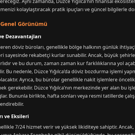
vereceğiz. Aynı zamanda, Düzce Yığılca’nın finansal ekosiste
rmenizi kolaylaştıracak pratik ipuçları ve güncel bilgilerle
ın Genel Görünümü
 ve Dezavantajları
eren döviz büroları, genellikle bölge halkının günlük ihtiyaç
eri sayesinde rekabetçi kurlar sunabilir. Ancak, büyük şehir
nırlıdır ve bu durum, zaman zaman kur farklılıklarına yol açab
lir. Bu nedenle, Düzce Yığılca’da döviz bozdurma işlemi ya
olacaktır. Ayrıca, bu bürolar genellikle nakit işlemlere öncel
 gerekebilir. Düzce Yığılca’nın merkezinde yer alan bu işle
r. Bununla birlikte, hafta sonları veya resmi tatillerde çalış
ndirebilir.
ı ve Eksileri
llikle 7/24 hizmet verir ve yüksek likiditeye sahiptir. Ancak