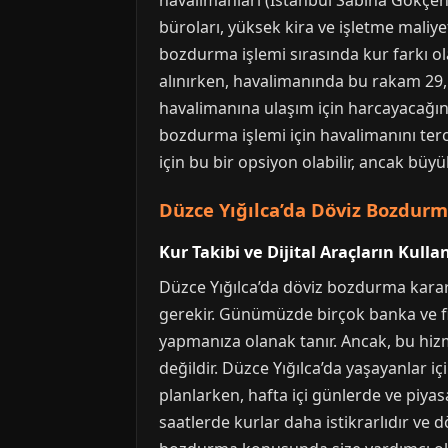
havalimanları (İstanbul Sabiha Gökçen
büroları, yüksek kira ve işletme maliye
bozdurma işlemi sırasında kur farkı ol
alınırken, havalimanında bu rakam 29,5
havalimanına ulaşım için harcayacağını
bozdurma işlemi için havalimanını terc
için bu bir opsiyon olabilir, ancak büyü
Düzce Yığılca’da Döviz Bozdur
Kur Takibi ve Dijital Araçların Kulla
Düzce Yığılca’da döviz bozdurma kararı
gerekir. Günümüzde birçok banka ve fin
yapmanıza olanak tanır. Ancak, bu hiz
değildir. Düzce Yığılca’da yaşayanlar i
planlarken, hafta içi günlerde ve piyas
saatlerde kurlar daha istikrarlıdır ve d