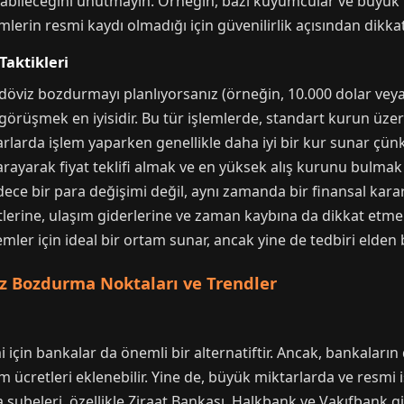
bileceğini unutmayın. Örneğin, bazı kuyumcular ve büyük 
emlerin resmi kaydı olmadığı için güvenilirlik açısından dikka
Taktikleri
döviz bozdurmayı planlıyorsanız (örneğin, 10.000 dolar vey
rüşmek en iyisidir. Bu tür işlemlerde, standart kurun üzerin
arlarda işlem yaparken genellikle daha iyi bir kur sunar çünk
rayarak fiyat teklifi almak ve en yüksek alış kurunu bulmak i
e bir para değişimi değil, aynı zamanda bir finansal karard
lerine, ulaşım giderlerine ve zaman kaybına da dikkat etmeli
lemler için ideal bir ortam sunar, ancak yine de tedbiri elde
iz Bozdurma Noktaları ve Trendler
için bankalar da önemli bir alternatiftir. Ancak, bankaların 
 ücretleri eklenebilir. Yine de, büyük miktarlarda ve resmi i
a şubeleri, özellikle Ziraat Bankası, Halkbank ve Vakıfbank g