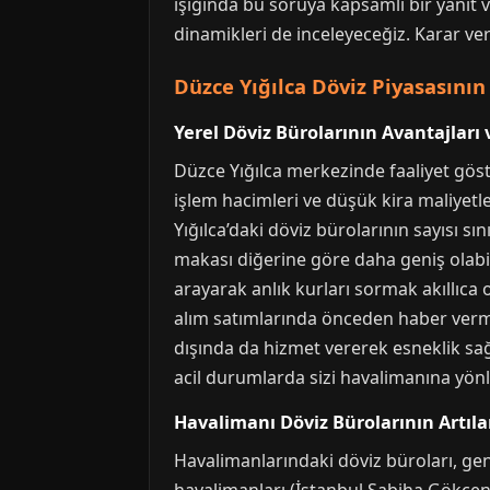
ışığında bu soruya kapsamlı bir yanıt 
dinamikleri de inceleyeceğiz. Karar ve
Düzce Yığılca Döviz Piyasasın
Yerel Döviz Bürolarının Avantajları
Düzce Yığılca merkezinde faaliyet göst
işlem hacimleri ve düşük kira maliyetl
Yığılca’daki döviz bürolarının sayısı sı
makası diğerine göre daha geniş olabi
arayarak anlık kurları sormak akıllıca 
alım satımlarında önceden haber vermek
dışında da hizmet vererek esneklik sağla
acil durumlarda sizi havalimanına yönle
Havalimanı Döviz Bürolarının Artılar
Havalimanlarındaki döviz büroları, gene