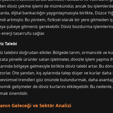
erden döviz çekme işlemi de mümkündür, ancak bu işlemlerde
yıllarda, dijital bankacılığın yaygınlaşmasıyla birlikte, Düzce 
di artmıştır. Bu yöntem, fiziksel olarak bir yere gitmeden i
veya şubeye gitmeniz gerekebilir. Döviz bozdurma işlemlerind
 enerji tasarrufu sağlar.
iz Talebi
z talebini doğrudan etkiler. Bölgede tarım, ormancılık ve küçü
acata yönelik ürünler satan işletmeler, dövizle işlem yapma ih
ylarında bölgeye gelmesiyle birlikte döviz talebi artar. Bu d
 zorlar. Öte yandan, kış aylarında talep düşer ve kurlar daha is
evsimsel trendleri göz önünde bulundurmak, daha avantajl
konomik gelişmeler de döviz kurlarını etkileyebilir. Bu nedenl
lmak önemlidir.
anın Geleceği ve Sektör Analizi