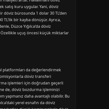
maliyeti artar. Havalimanı döviz
k satış kuru uygular. Yani, döviz
bir döviz bürosunda 1 dolar 30 TL’den
 TL’lik bir kayba dönüşür. Ayrıca,
enle, Düzce Yığılca’da döviz
 Özellikle uçuş öncesi küçük miktarlar
tal platformları da değerlendirmek
omisyonlarla döviz transferi
ma işlemleri için doğrudan geçerli
Yine de, döviz bozdurma işleminizi
lem yapmanız daha avantajlı olabilir. Bu
ılca’daki yerel esnafın da döviz