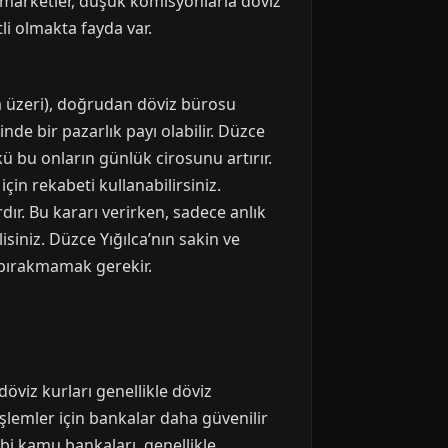
marketler, düşük komisyonlarla döviz
tli olmakta fayda var.
a üzeri), doğrudan döviz bürosu
de bir pazarlık payı olabilir. Düzce
ü bu onların günlük cirosunu artırır.
çin rekabeti kullanabilirsiniz.
ır. Bu kararı verirken, sadece anlık
siniz. Düzce Yığılca’nın sakin ve
n bırakmamak gerekir.
döviz kurları genellikle döviz
şlemler için bankalar daha güvenilir
ibi kamu bankaları, genellikle