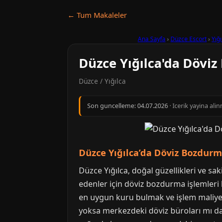
← Tum Makaleler
Ana Sayfa
›
Düzce Escort
›
Yığı
Düzce Yığılca'da Dövi
Düzce / Yığılca
Son guncelleme:
04.07.2026
· Icerik yayina al
Düzce Yığılca’da Döviz Bozdurma
Düzce Yığılca, doğal güzellikleri ve s
edenler için döviz bozdurma işlemleri ba
en uygun kuru bulmak ve işlem maliyetl
yoksa merkezdeki döviz büroları mı daha