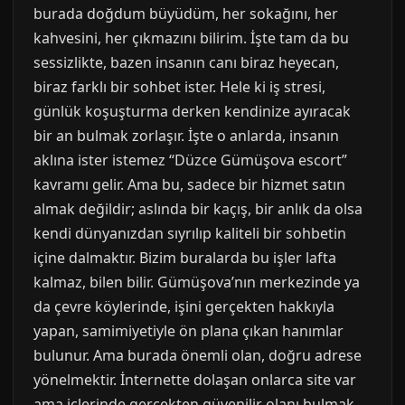
burada doğdum büyüdüm, her sokağını, her
kahvesini, her çıkmazını bilirim. İşte tam da bu
sessizlikte, bazen insanın canı biraz heyecan,
biraz farklı bir sohbet ister. Hele ki iş stresi,
günlük koşuşturma derken kendinize ayıracak
bir an bulmak zorlaşır. İşte o anlarda, insanın
aklına ister istemez “Düzce Gümüşova escort”
kavramı gelir. Ama bu, sadece bir hizmet satın
almak değildir; aslında bir kaçış, bir anlık da olsa
kendi dünyanızdan sıyrılıp kaliteli bir sohbetin
içine dalmaktır. Bizim buralarda bu işler lafta
kalmaz, bilen bilir. Gümüşova’nın merkezinde ya
da çevre köylerinde, işini gerçekten hakkıyla
yapan, samimiyetiyle ön plana çıkan hanımlar
bulunur. Ama burada önemli olan, doğru adrese
yönelmektir. İnternette dolaşan onlarca site var
ama içlerinde gerçekten güvenilir olanı bulmak,