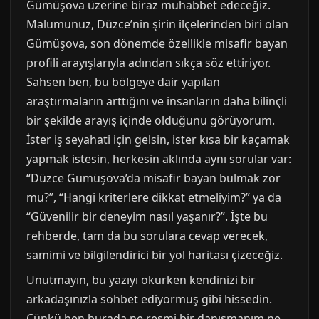
Gümüşova üzerine biraz muhabbet edeceğiz.
Malumunuz, Düzce’nin şirin ilçelerinden biri olan
Gümüşova, son dönemde özellikle misafir bayan
profili arayışlarıyla adından sıkça söz ettiriyor.
Sahsen ben, bu bölgeye dair yapılan
araştırmaların arttığını ve insanların daha bilinçli
bir şekilde arayış içinde olduğunu görüyorum.
İster iş seyahati için gelsin, ister kısa bir kaçamak
yapmak istesin, herkesin aklında aynı sorular var:
“Düzce Gümüşova’da misafir bayan bulmak zor
mu?”, “Hangi kriterlere dikkat etmeliyim?” ya da
“Güvenilir bir deneyim nasıl yaşanır?”. İşte bu
rehberde, tam da bu sorulara cevap verecek,
samimi ve bilgilendirici bir yol haritası çizeceğiz.
Unutmayın, bu yazıyı okurken kendinizi bir
arkadaşınızla sohbet ediyormuş gibi hissedin.
Çünkü ben burada ne resmi bir danışmanım ne