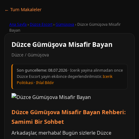
← Tum Makaleler
Ana Sayfa
›
Düzce Escort
›
Gümüşova
›
Düzce Gümüşova Misafir
Bayan
Düzce Gümüşova Misafir Bayan
Düzce / Gümüşova
Son guncelleme:
08.07.2026
· Icerik yayina alinmadan once
Düzce Escort yayin ekibince degerlendirilmistir.
Icerik
Politikasi
·
Ihlal Bildir
Düzce Gümüşova Misafir Bayan Rehberi:
Samimi Bir Sohbet
Arkadaşlar, merhaba! Bugün sizlerle Düzce