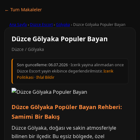
← Tum Makaleler
Ana Sayfa
›
Düzce Escort
›
Gölyaka
›
Düzce Gölyaka Populer Bayan
Düzce Gölyaka Populer Bayan
Düzce / Gölyaka
Son guncelleme:
06.07.2026
· Icerik yayina alinmadan once
Düzce Escort yayin ekibince degerlendirilmistir.
Icerik
Politikasi
·
Ihlal Bildir
Düzce Gölyaka Popüler Bayan Rehberi:
Samimi Bir Bakış
Düzce Gölyaka, doğası ve sakin atmosferiyle
bilinen bir ilçedir. Bu eşsiz bölgede, özel