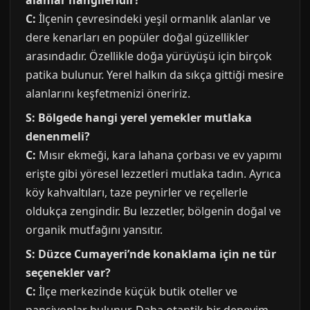
alanlar hangileridir?
C:
İlçenin çevresindeki yeşil ormanlık alanlar ve
dere kenarları en popüler doğal güzellikler
arasındadır. Özellikle doğa yürüyüşü için birçok
patika bulunur. Yerel halkın da sıkça gittiği mesire
alanlarını keşfetmenizi öneririz.
S: Bölgede hangi yerel yemekler mutlaka
denenmeli?
C:
Mısır ekmeği, kara lahana çorbası ve ev yapımı
erişte gibi yöresel lezzetleri mutlaka tadın. Ayrıca
köy kahvaltıları, taze peynirler ve reçellerle
oldukça zengindir. Bu lezzetler, bölgenin doğal ve
organik mutfağını yansıtır.
S: Düzce Cumayeri’nde konaklama için ne tür
seçenekler var?
C:
İlçe merkezinde küçük butik oteller ve