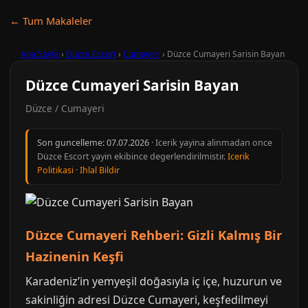
← Tum Makaleler
Ana Sayfa
›
Düzce Escort
›
Cumayeri
›
Düzce Cumayeri Sarisin Bayan
Düzce Cumayeri Sarisin Bayan
Düzce / Cumayeri
Son guncelleme:
07.07.2026
· Icerik yayina alinmadan once
Düzce Escort yayin ekibince degerlendirilmistir.
Icerik
Politikasi
·
Ihlal Bildir
Düzce Cumayeri Rehberi: Gizli Kalmış Bir
Hazinenin Keşfi
Karadeniz’in yemyeşil doğasıyla iç içe, huzurun ve
sakinliğin adresi Düzce Cumayeri, keşfedilmeyi