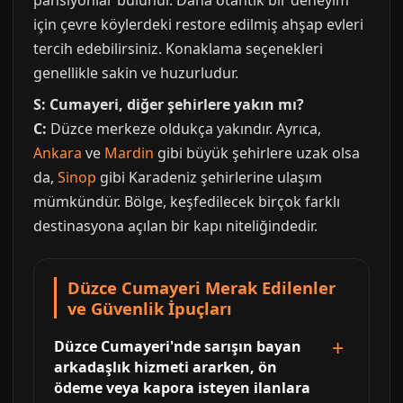
pansiyonlar bulunur. Daha otantik bir deneyim
için çevre köylerdeki restore edilmiş ahşap evleri
tercih edebilirsiniz. Konaklama seçenekleri
genellikle sakin ve huzurludur.
S: Cumayeri, diğer şehirlere yakın mı?
C:
Düzce merkeze oldukça yakındır. Ayrıca,
Ankara
ve
Mardin
gibi büyük şehirlere uzak olsa
da,
Sinop
gibi Karadeniz şehirlerine ulaşım
mümkündür. Bölge, keşfedilecek birçok farklı
destinasyona açılan bir kapı niteliğindedir.
Düzce Cumayeri Merak Edilenler
ve Güvenlik İpuçları
Düzce Cumayeri'nde sarışın bayan
arkadaşlık hizmeti ararken, ön
ödeme veya kapora isteyen ilanlara