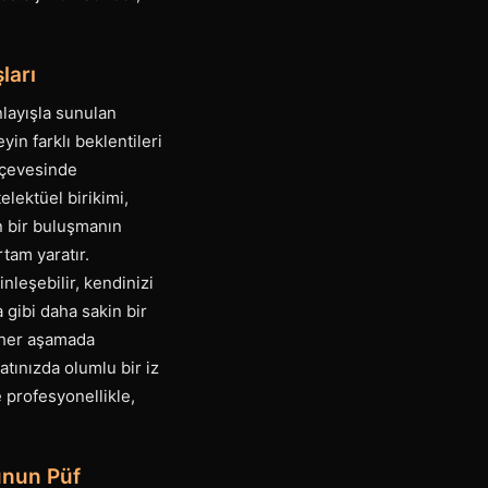
ları
layışla sunulan
yin farklı beklentileri
erçevesinde
lektüel birikimi,
an bir buluşmanın
tam yaratır.
leşebilir, kendinizi
 gibi daha sakin bir
r her aşamada
tınızda olumlu bir iz
 profesyonellikle,
vunun Püf