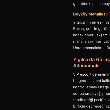
gözetmek, planlamayı
Beyköy Mahallesi: 
Yığılca'nın en eski y
Burası, şehrin gürült
konak önleri, akşamüs
mahalle sakinleri yaba
Unutulmamalıdır ki Be
Yığılca’da Görüş
Atlamamak
VIP escort deneyiminin
bölgede, hizmet kalit
kontrol etmek isteğe 
sonbaharda yağış ned
tercih ettiği parfüm 
birlikte geçireceğini