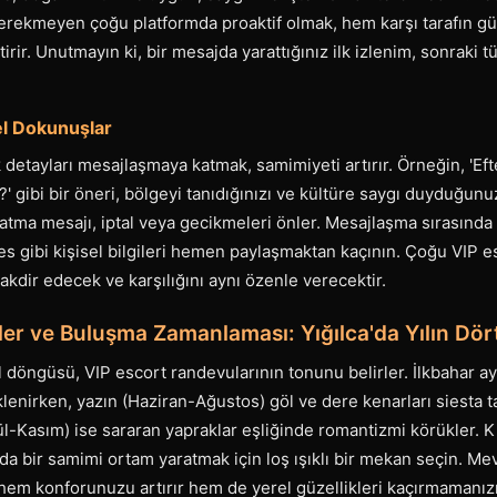
rekmeyen çoğu platformda proaktif olmak, hem karşı tarafın g
tirir. Unutmayın ki, bir mesajda yarattığınız ilk izlenim, sonraki
l Dokunuşlar
 detayları mesajlaşmaya katmak, samimiyeti artırır. Örneğin, 'Eft
' gibi bir öneri, bölgeyi tanıdığınızı ve kültüre saygı duyduğun
rlatma mesajı, iptal veya gecikmeleri önler. Mesajlaşma sırasın
res gibi kişisel bilgileri hemen paylaşmaktan kaçının. Çoğu VIP e
takdir edecek ve karşılığını aynı özenle verecektir.
ler ve Buluşma Zamanlaması: Yığılca'da Yılın Dör
 döngüsü, VIP escort randevularının tonunu belirler. İlkbahar a
klenirken, yazın (Haziran-Ağustos) göl ve dere kenarları siesta t
l-Kasım) ise sararan yapraklar eşliğinde romantizmi körükler. Kı
da bir samimi ortam yaratmak için loş ışıklı bir mekan seçin. M
em konforunuzu artırır hem de yerel güzellikleri kaçırmamanızı