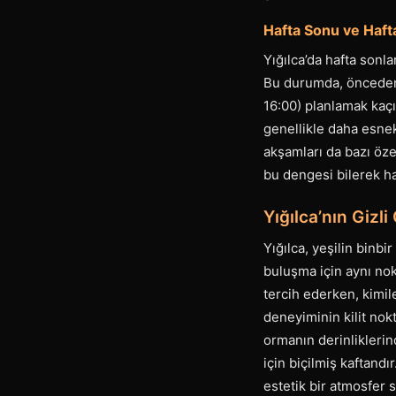
Hafta Sonu ve Hafta
Yığılca’da hafta sonl
Bu durumda, önceden 
16:00) planlamak kaçın
genellikle daha esnek
akşamları da bazı öze
bu dengesi bilerek h
Yığılca’nın Gizl
Yığılca, yeşilin binbi
buluşma için aynı nok
tercih ederken, kimil
deneyiminin kilit nok
ormanın derinliklerin
için biçilmiş kaftand
estetik bir atmosfer 