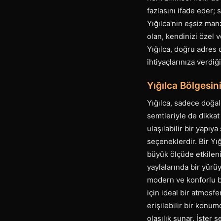
fazlasını ifade eder; 
Yığılca'nın eşsiz man
olan, kendinizi özel v
Yığılca, doğru adres 
ihtiyaçlarınıza verdiğ
Yığılca Bölgesin
Yığılca, sadece doğal
semtleriyle de dikkat
ulaşılabilir bir yapıy
seçeneklerdir. Bir Yı
büyük ölçüde etkileni
yaylalarında bir yürüy
modern ve konforlu bi
için ideal bir atmosf
erişilebilir bir konum
olasılık sunar. İster ş