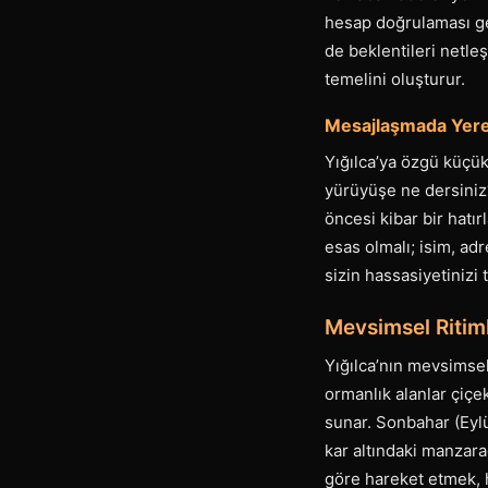
hesap doğrulaması ge
de beklentileri netleş
temelini oluşturur.
Mesajlaşmada Yere
Yığılca’ya özgü küçük
yürüyüşe ne dersiniz?
öncesi kibar bir hatı
esas olmalı; isim, ad
sizin hassasiyetinizi 
Mevsimsel Ritim
Yığılca’nın mevsimsel
ormanlık alanlar çiçe
sunar. Sonbahar (Eylü
kar altındaki manzara
göre hareket etmek, h