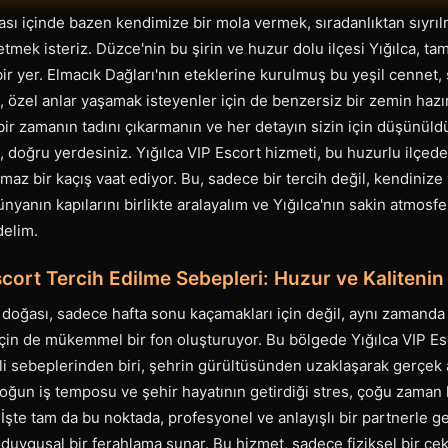
sı içinde bazen kendimize bir mola vermek, sıradanlıktan sıyrı
tmek isteriz. Düzce'nin bu şirin ve huzur dolu ilçesi Yığılca, t
 bir yer. Elmacık Dağları'nın eteklerine kurulmuş bu yeşil cennet
a, özel anlar yaşamak isteyenler için de benzersiz bir zemin hazır
 bir zamanın tadını çıkarmanın ve her detayın sizin için düşünül
, doğru yerdesiniz. Yığılca VIP Escort hizmeti, bu huzurlu ilçede
az bir kaçış vaat ediyor. Bu, sadece bir tercih değil, kendinize 
dünyanın kapılarını birlikte aralayalım ve Yığılca'nın sakin atmosfe
delim.
scort Tercih Edilme Sebepleri: Huzur ve Kaliteni
i doğası, sadece hafta sonu kaçamakları için değil, aynı zamanda ö
için de mükemmel bir fon oluşturuyor. Bu bölgede Yığılca VIP E
 sebeplerinden biri, şehrin gürültüsünden uzaklaşarak gerçek 
 Yoğun iş temposu ve şehir hayatının getirdiği stres, çoğu zaman 
. İşte tam da bu noktada, profesyonel ve anlayışlı bir partnerle g
duygusal bir ferahlama sunar. Bu hizmet, sadece fiziksel bir ç