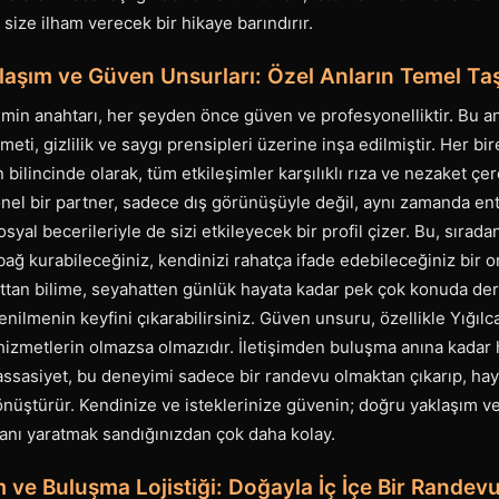
 size ilham verecek bir hikaye barındırır.
laşım ve Güven Unsurları: Özel Anların Temel Taş
min anahtarı, her şeyden önce güven ve profesyonelliktir. Bu an
meti, gizlilik ve saygı prensipleri üzerine inşa edilmiştir. Her bire
n bilincinde olarak, tüm etkileşimler karşılıklı rıza ve nezaket ç
nel bir partner, sadece dış görünüşüyle değil, aynı zamanda ente
syal becerileriyle de sizi etkileyecek bir profil çizer. Bu, sırad
bağ kurabileceğiniz, kendinizi rahatça ifade edebileceğiniz bir or
tan bilime, seyahatten günlük hayata kadar pek çok konuda derin
nilmenin keyfini çıkarabilirsiniz. Güven unsuru, özellikle Yığılca
 hizmetlerin olmazsa olmazıdır. İletişimden buluşma anına kada
ssasiyet, bu deneyimi sadece bir randevu olmaktan çıkarıp, haya
önüştürür. Kendinize ve isteklerinize güvenin; doğru yaklaşım ve
l anı yaratmak sandığınızdan çok daha kolay.
m ve Buluşma Lojistiği: Doğayla İç İçe Bir Rande