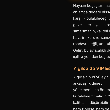
Hayatın koşuşturmaca
anlamda değerli hisse
karşılık bulabileceği
güzelliklerin yanı sır
şımartmanın, kaliteli
hayalini kuruyorsanız
randevu değil, unutulm
Gelin, bu ayrıcalıklı 
ışıltıyı yeniden keşfe
Yığılca'da VIP E
Yığılca'nın büyüleyic
arkadaşlık deneyimi 
yönelmenin en önemli
kurabilme fırsatıdır.
kalitesini düşürebilir
hem zihinsel hem de 