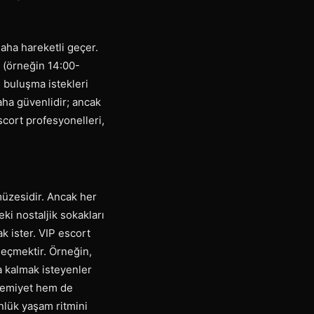
daha hareketli geçer.
 (örneğin 14:00-
i buluşma istekleri
aha güvenlidir; ancak
scort profesyonelleri,
 müzesidir. Ancak her
ki nostaljik sokakları
k ister. VIP escort
seçmektir. Örneğin,
a kalmak isteyenler
hremiyet hem de
nlük yaşam ritmini