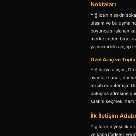
Noktaları
Yığılca'nın sakin sok
ulaşım ve buluşma no
boyunca sıralanan kafe
merkezinden biraz uza
yamacındaki ahşap te
Özel Araç ve Toplu
Yığılca'ya ulaşım, Dü
avantajı sunar; dar v
tercih edenler için D
buluşma adresine yürü
saatini seçmek, hem t
İlk İletişim Ada
Yığılca’nın yeşillikle
ve kaba ifadeler yerin