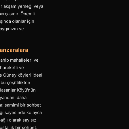
i bir akşam yemeği veya
parçasıdır. Önemli
şında olanlar için
saygınızın ve
Manzaralara
sahip mahalleleri ve
hareketli ve
ve Güney köyleri ideal
bu çeşitlilikten
 Hasanlar Köyü'nün
e yandan, daha
ar, samimi bir sohbet
ığı sayesinde kolayca
ağlı olarak sayısız
ostaljik bir sohbet,