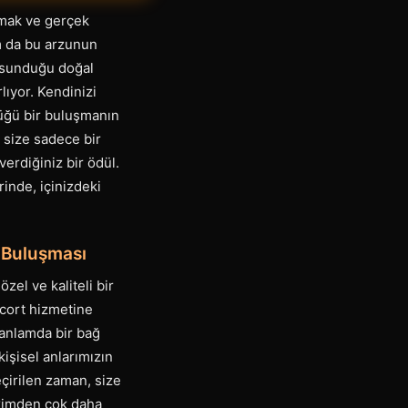
lmak ve gerçek
am da bu arzunun
, sunduğu doğal
lıyor. Kendinizi
düğü bir buluşmanın
 size sadece bir
verdiğiniz bir ödül.
rinde, içinizdeki
n Buluşması
zel ve kaliteli bir
scort hizmetine
anlamda bir bağ
kişisel anlarımızın
eçirilen zaman, size
ekimden çok daha