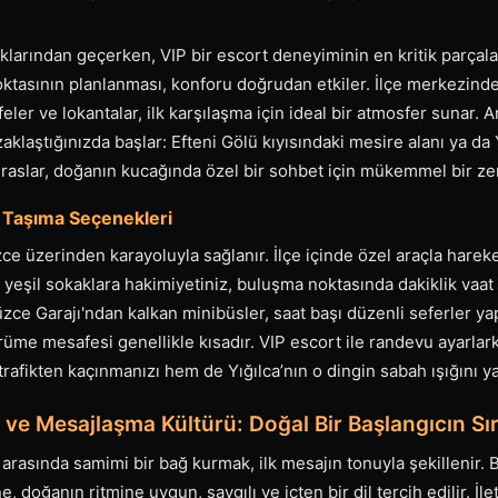
aklarından geçerken, VIP bir escort deneyiminin en kritik parçala
ktasının planlanması, konforu doğrudan etkiler. İlçe merkezind
ler ve lokantalar, ilk karşılaşma için ideal bir atmosfer sunar. A
klaştığınızda başlar: Efteni Gölü kıyısındaki mesire alanı ya da
raslar, doğanın kucağında özel bir sohbet için mükemmel bir ze
 Taşıma Seçenekleri
zce üzerinden karayoluyla sağlanır. İlçe içinde özel araçla hare
e yeşil sokaklara hakimiyetiniz, buluşma noktasında dakiklik vaat
üzce Garajı'ndan kalkan minibüsler, saat başı düzenli seferler ya
me mesafesi genellikle kısadır. VIP escort ile randevu ayarlark
rafikten kaçınmanızı hem de Yığılca’nın o dingin sabah ışığını y
bı ve Mesajlaşma Kültürü: Doğal Bir Başlangıcın Sır
ri arasında samimi bir bağ kurmak, ilk mesajın tonuyla şekillenir.
e, doğanın ritmine uygun, saygılı ve içten bir dil tercih edilir. İl