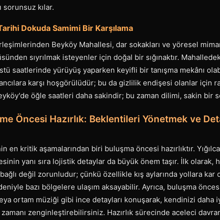
 sorunsuz kılar.
Tarihi Dokuda Samimi Bir Karşılama
erleşimlerinden Beyköy Mahallesi, dar sokakları ve yöresel mimar
üsünden sıyrılmak isteyenler için doğal bir sığınaktır. Mahallede
tü saatlerinde yürüyüş yaparken keyifli bir tanışma mekânı olab
ncılara karşı hoşgörülüdür; bu da gizlilik endişesi olanlar için rah
yköy'de öğle saatleri daha sakindir; bu zaman dilimi, sakin bir so
me Öncesi Hazırlık: Beklentileri Yönetmek ve Det
 en kritik aşamalarından biri buluşma öncesi hazırlıktır. Yığılca 
esinin yanı sıra lojistik detaylar da büyük önem taşır. İlk olarak
bağlı değil zorunludur; çünkü özellikle kış aylarında yollara kar 
eniyle bazı bölgelere ulaşım aksayabilir. Ayrıca, buluşma önces
veya ortam müziği gibi ince detayları konuşarak, kendinizi daha iy
z zamanı zenginleştirebilirsiniz. Hazırlık sürecinde aceleci davr