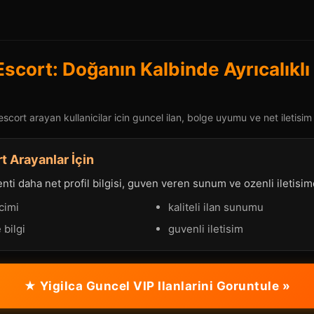
Escort: Doğanın Kalbinde Ayrıcalıklı 
escort arayan kullanicilar icin guncel ilan, bolge uyumu ve net iletisim
t Arayanlar İçin
ti daha net profil bilgisi, guven veren sunum ve ozenli iletisimd
cimi
kaliteli ilan sunumu
 bilgi
guvenli iletisim
★ Yigilca Guncel VIP Ilanlarini Goruntule »