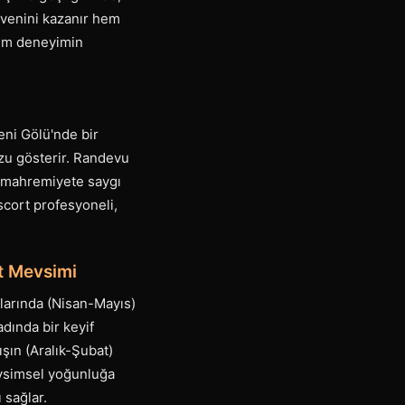
üvenini kazanır hem
 tüm deneyimin
eni Gölü'nde bir
uzu gösterir. Randevu
da mahremiyete saygı
scort profesyoneli,
t Mevsimi
ylarında (Nisan-Mayıs)
adında bir keyif
şın (Aralık-Şubat)
evsimsel yoğunluğa
 sağlar.