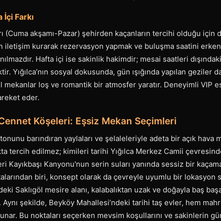
 İçi Farkı
arı (Cuma akşamı-Pazar) şehirden kaçanların tercihi olduğu için 
iletişim kurarak rezervasyon yapmak ve buluşma saatini erken
ılmazdır. Hafta içi ise sakinlik hakimdir; mesai saatleri dışındak
tir. Yığılca’nın sosyal dokusunda, gün ışığında yapılan geziler d
l mekanlar loş ve romantik bir atmosfer yaratır. Deneyimli VIP e
areket eder.
i Cennet Köşeleri: Eşsiz Mekan Seçimleri
r tonunu barındıran yaylaları ve şelaleleriyle adeta bir açık hava
ta tercih edilmez; kimileri tarihi Yığılca Merkez Camii çevresinde
eri Kayıkbaşı Kanyonu'nun serin suları yanında sessiz bir kaçama
talarından biri, konsept olarak da çevreyle uyumlu bir lokasyon 
deki Saklıgöl mesire alanı, kalabalıktan uzak ve doğayla baş baş
ır. Aynı şekilde, Beyköy Mahallesi’ndeki tarihi taş evler, hem ma
sunar. Bu noktaları seçerken mevsim koşullarını ve sakinlerin gü