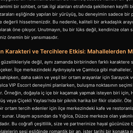
samimi bir sohbet, ortak ilgi alanları etrafında şekillenen keyifl
zaraları eşliğinde yapılan bir yürüyüş, bu deneyimin sadece bir 
e değerli hissetmenizdir. Bu nedenle, kaliteli bir arkadaşlık arayı
olarak öne çıkıyor. Unutmayın, bu bir lüks değil, kendinize olan 
iniz önemin bir yansımasıdır.
in Karakteri ve Tercihlere Etkisi: Mahallelerden 
 güzellikleriyle değil, aynı zamanda birbirinden farklı karaktere 
 çeker. İlçe merkezindeki Aydınyayla ve Çamlıca gibi mahalleler, 
a sahipken, daha sakin ve yeşil bir ortam arayanlar için Saraycık 
ğılca VIP Escort deneyimi planlarken, buluşma noktasının seçimi 
r. Örneğin, doğayla iç içe bir kaçamak yapmak isteyen biri için,
üş veya Çiçekli Yaylası'nda bir piknik harika bir fikir olabilir. Öt
r ortam tercih edenler için ilçe merkezindeki kafe ve restoranl
er sunar. Ulaşım açısından da Yığılca, Düzce merkeze olan yakınl
dadır. Bu coğrafi çeşitlilik, size ve partnerinize hayal gücünüze b
elalelerin sesi eşliğinde romantik bir an, ister tarihi bir konakta n